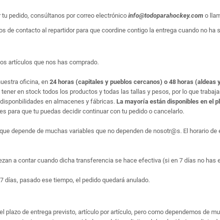
r tu pedido, consúltanos por correo electrónico
info@todoparahockey.com
o lla
s de contacto al repartidor para que coordine contigo la entrega cuando no ha sid
los artículos que nos has comprado.
uestra oficina, en
24 horas (capitales y pueblos cercanos) o 48 horas (aldeas y
ner en stock todos los productos y todas las tallas y pesos, por lo que trabaj
disponbilidades en almacenes y fábricas.
La mayoría están disponibles en el p
 para que tu puedas decidir continuar con tu pedido o cancelarlo.
que depende de muchas variables que no dependen de nosotr@s. El horario de en
ezan a contar cuando dicha transferencia se hace efectiva (si en 7 días no has 
7 días, pasado ese tiempo, el pedido quedará anulado.
el plazo de entrega previsto, artículo por artículo, pero como dependemos de m