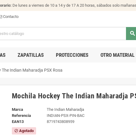
orario:
De lunes a viernes de 10 a 14 y de 17 A 20 horas, sábados solo mañana
Contacto
search
AS
ZAPATILLAS
PROTECCIONES
OTRO MATERIAL
y The Indian Maharadja PSX Rosa
Mochila Hockey The Indian Maharadja P
Marca
The Indian Maharadja
Referencia
INDIAN-PSX-PIN-BAC
EAN13
8719743808959
Agotado
block