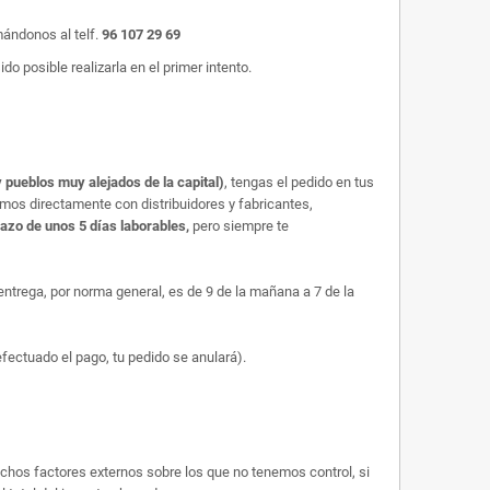
mándonos al telf.
96 107 29 69
o posible realizarla en el primer intento.
 pueblos muy alejados de la capital)
, tengas el pedido en tus
amos directamente con distribuidores y fabricantes,
lazo de unos 5 días laborables,
pero siempre te
trega, por norma general, es de 9 de la mañana a 7 de la
efectuado el pago, tu pedido se anulará).
uchos factores externos sobre los que no tenemos control, si