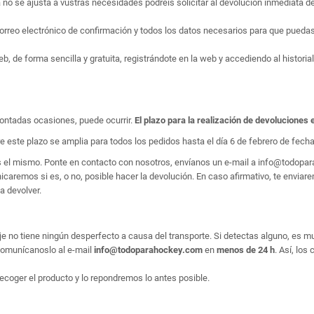
no se ajusta a vustras necesidades podréis solicitar al devolución inmediata de
rreo electrónico de confirmación y todos los datos necesarios para que puedas 
 de forma sencilla y gratuita, registrándote en la web y accediendo al historial
ontadas ocasiones, puede ocurrir.
El plazo para la realización de devoluciones 
e este plazo se amplia para todos los pedidos hasta el día 6 de febrero de fecha 
es el mismo. Ponte en contacto con nosotros, envíanos un e-mail a info@todop
aremos si es, o no, posible hacer la devolución. En caso afirmativo, te enviarem
a devolver.
e no tiene ningún desperfecto a causa del transporte. Si detectas alguno, es m
, comunícanoslo al e-mail
info@todoparahockey.com
en
menos de 24 h
. Así, los
ecoger el producto y lo repondremos lo antes posible.