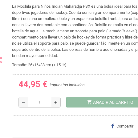
La Mochila para Niños Indian Maharadja PSX es una bolsa ideal para los
deportivos jugadores de hockey. Cuenta con un gran compartimento (ca
litros) con una cremallera doble y un espacioso bolsillo frontal para artíc
con un llavero desmontable como bonificación. Bolsillo de malla en el c
botella de agua. La mochila tiene un soporte para palo (llamado "sleeve")
compartimento para llevar un palo de hockey de forma práctica y libre 
no se utiliza el soporte para palo, se puede guardar fácilmente en un c
separado dentro de la bolsa. Las correas de hombro acolchonadas y el p
brindan mayor comodidad.
t_map
Tamaño: 26x16x38 cm (± 15 ltr)
44,95 €
Impuestos incluidos
shopping_cart
remove
add
AÑADIR AL CARRITO
Compartir