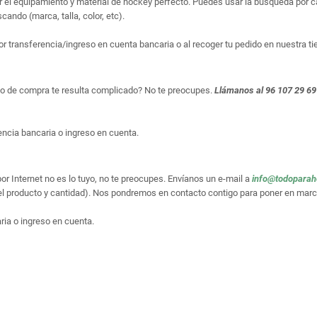
ar el equipamiento y material de hockey perfecto. Puedes usar la búsqueda por cat
ando (marca, talla, color, etc).
or transferencia/ingreso en cuenta bancaria o al recoger tu pedido en nuestra ti
so de compra te resulta complicado? No te preocupes.
Llámanos al 96 107 29 69
ncia bancaria o ingreso en cuenta.
or Internet no es lo tuyo, no te preocupes. Envíanos un e-mail a
info@todopara
el producto y cantidad). Nos pondremos en contacto contigo para poner en marc
ria o ingreso en cuenta.