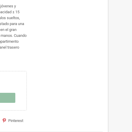
 jóvenes y
pacidad ± 15
ulos sueltos,
ostado para una
 en el gran
de manos. Cuando
ompartimento
anel trasero
Pinterest