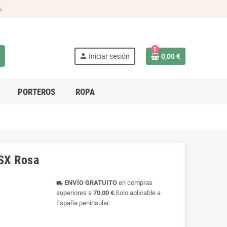
s
.
0
person
Iniciar sesión
0,00 €
PORTEROS
ROPA
SX Rosa
ENVÍO GRATUITO
en compras
local_shipping
superiores a
70,00 €
.Solo aplicable a
España peninsular.