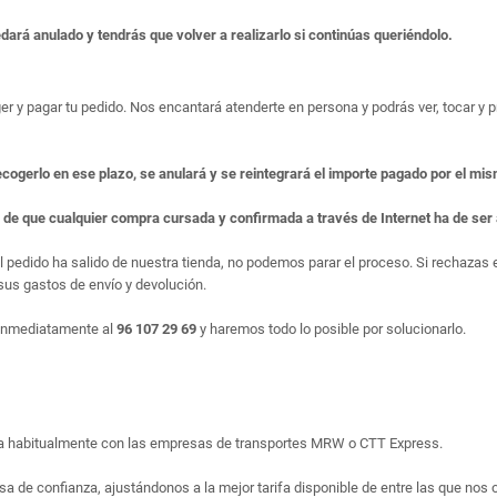
edará anulado y tendrás que volver a realizarlo si continúas queriéndolo.
er y pagar tu pedido. Nos encantará atenderte en persona y podrás ver, tocar y pr
ecogerlo en ese plazo, se anulará y se reintegrará el importe pagado por el mi
e de que cualquier compra cursada y confirmada a través de Internet ha de se
el pedido ha salido de nuestra tienda, no podemos parar el proceso. Si rechaza
us gastos de envío y devolución.
 inmediatamente al
96 107 29 69
y haremos todo lo posible por solucionarlo.
liza habitualmente con las empresas de transportes MRW o CTT Express.
sa de confianza, ajustándonos a la mejor tarifa disponible de entre las que nos 