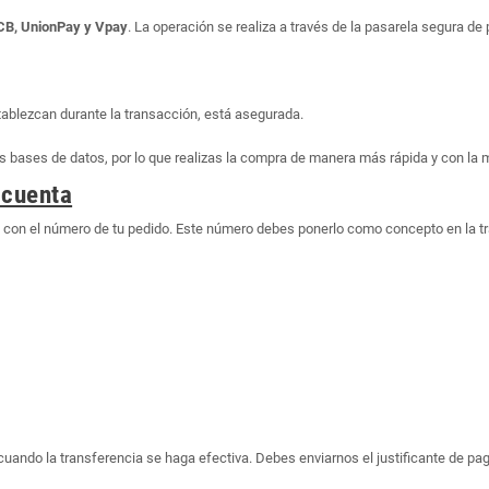
JCB, UnionPay y Vpay
. La operación se realiza a través de la pasarela segura d
tablezcan durante la transacción, está asegurada.
bases de datos, por lo que realizas la compra de manera más rápida y con la 
 cuenta
o con el número de tu pedido. Este número debes ponerlo como concepto en la t
o cuando la transferencia se haga efectiva. Debes enviarnos el justificante de 