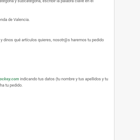
egoría y subcategoría, escribir la palabra clave en el
enda de Valencia.
y dinos qué artículos quieres, nosotr@s haremos tu pedido
hockey.com
indicando tus datos (tu nombre y tus apellidos y tu
ha tu pedido.