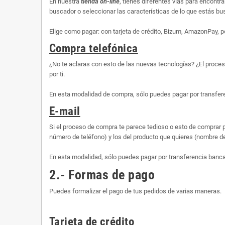
En nuestra
tienda on-line
, tienes diferentes vías para encontr
buscador o seleccionar las características de lo que estás busc
Elige como pagar: con tarjeta de crédito, Bizum, AmazonPay, p
Compra telefónica
¿No te aclaras con esto de las nuevas tecnologías? ¿El proce
por ti.
En esta modalidad de compra, sólo puedes pagar por transfere
E-mail
Si el proceso de compra te parece tedioso o esto de comprar p
número de teléfono) y los del producto que quieres (nombre d
En esta modalidad, sólo puedes pagar por transferencia banca
2.- Formas de pago
Puedes formalizar el pago de tus pedidos de varias maneras.
Tarjeta de crédito