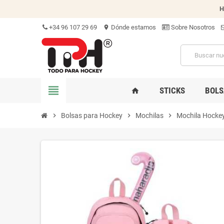
H
+34 96 107 29 69
Dónde estamos
Sobre Nosotros
location_on
view_headline
STICKS
BOLS
home
chevron_right
Bolsas para Hockey
chevron_right
Mochilas
chevron_right
Mochila Hocke