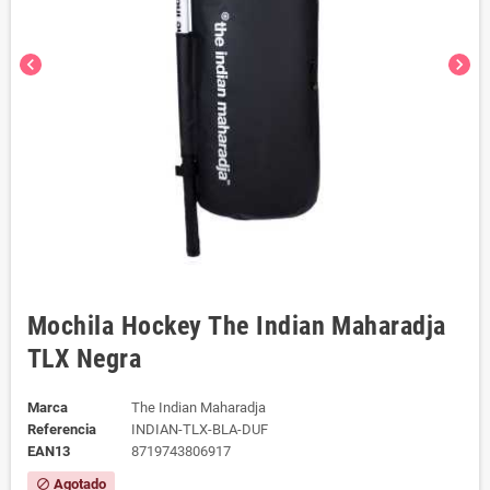
chevron_left
chevron_right
Mochila Hockey The Indian Maharadja
TLX Negra
Marca
The Indian Maharadja
Referencia
INDIAN-TLX-BLA-DUF
EAN13
8719743806917
Agotado
block