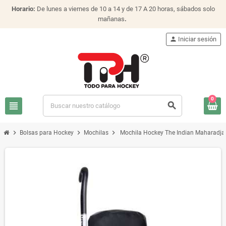
Horario:
De lunes a viernes de 10 a 14 y de 17 A 20 horas, sábados solo
mañanas
.
person
Iniciar sesión
0
view_headline
search
chevron_right
chevron_right
chevron_right
Bolsas para Hockey
Mochilas
Mochila Hockey The Indian Maharadja