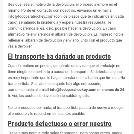
Sea cual sea el motivo de la devolución, el proceso siempre es el
mismo. Ponte en contacto con nosotros, envíanos un e-mail a
info@todoparahockey.com (con los plazos que te indicamos en cada
caso) señalando la incidencia y espera nuestra respuesta. Te
comunicaremos si es, o no, posible hacer la devolución. En caso
afirmativo, te enviaremos el albarán de devolución. Es imprescindible
rellenar el albarán de devolución y enviarlo junto con el producto que
vas a devolver.
El transporte ha dañado un producto
Cuando recibes un pedido, asegúrate de revisar que el embalaje no
tiene ningún desperfecto a causa del transporte. Si detectas alguno,
es muy importante que lo hagas constar en el albarán que firmas al/la
transportista. Si al abrir el paquete hay algo estropeado,
comunícanoslo al e-mail
info@todoparahockey.com
en
menos de 24
h
. Así, los costes de devolución te saldrán gratis.
No te preocupes por nada, el transportista pasará de nuevo a recoger
el producto y lo repondremos lo antes posible.
Producto defectuoso o error nuestro
Trabajamos porque todo salga fenomenal, pero pocas veces, puede