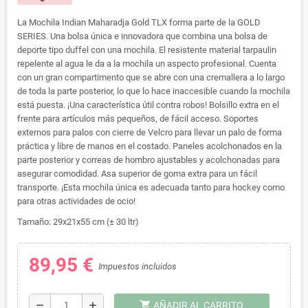
La Mochila Indian Maharadja Gold TLX forma parte de la GOLD
SERIES. Una bolsa única e innovadora que combina una bolsa de
deporte tipo duffel con una mochila. El resistente material tarpaulin
repelente al agua le da a la mochila un aspecto profesional. Cuenta
con un gran compartimento que se abre con una cremallera a lo largo
de toda la parte posterior, lo que lo hace inaccesible cuando la mochila
está puesta. ¡Una característica útil contra robos! Bolsillo extra en el
frente para artículos más pequeños, de fácil acceso. Soportes
externos para palos con cierre de Velcro para llevar un palo de forma
práctica y libre de manos en el costado. Paneles acolchonados en la
parte posterior y correas de hombro ajustables y acolchonadas para
asegurar comodidad. Asa superior de goma extra para un fácil
transporte. ¡Esta mochila única es adecuada tanto para hockey como
para otras actividades de ocio!
Tamaño: 29x21x55 cm (± 30 ltr)
89,95 €
Impuestos incluidos
shopping_cart
remove
add
AÑADIR AL CARRITO