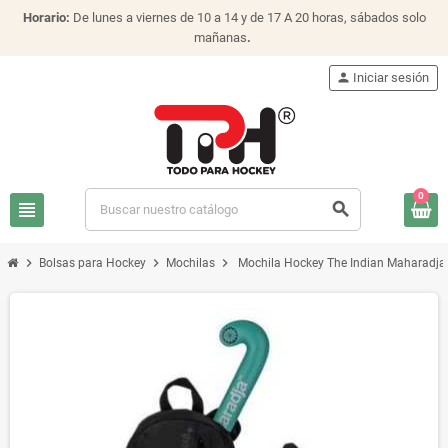
Horario:
De lunes a viernes de 10 a 14 y de 17 A 20 horas, sábados solo
mañanas
.
person
Iniciar sesión
0
view_headline
search
chevron_right
chevron_right
chevron_right
Bolsas para Hockey
Mochilas
Mochila Hockey The Indian Maharadja