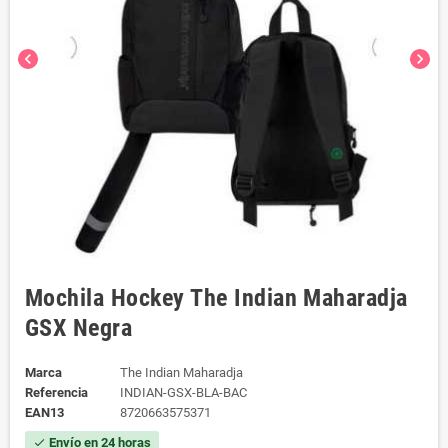
chevron_left
chevron_right
Mochila Hockey The Indian Maharadja
GSX Negra
Marca
The Indian Maharadja
Referencia
INDIAN-GSX-BLA-BAC
EAN13
8720663575371
Envío en 24 horas
check