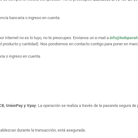
ncia bancaria o ingreso en cuenta.
or Internet no es lo tuyo, no te preocupes. Envíanos un e-mail a
info@todopara
el producto y cantidad). Nos pondremos en contacto contigo para poner en marc
ria o ingreso en cuenta.
JCB, UnionPay y Vpay
. La operación se realiza a través de la pasarela segura d
tablezcan durante la transacción, está asegurada.