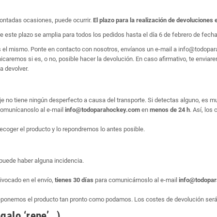
ontadas ocasiones, puede ocurrir.
El plazo para la realización de devoluciones 
e este plazo se amplia para todos los pedidos hasta el día 6 de febrero de fecha 
es el mismo. Ponte en contacto con nosotros, envíanos un e-mail a info@todop
aremos si es, o no, posible hacer la devolución. En caso afirmativo, te enviarem
a devolver.
e no tiene ningún desperfecto a causa del transporte. Si detectas alguno, es m
, comunícanoslo al e-mail
info@todoparahockey.com
en
menos de 24 h
. Así, los
ecoger el producto y lo repondremos lo antes posible.
puede haber alguna incidencia.
ivocado en el envío,
tienes 30 días
para comunicárnoslo al e-mail
info@todopa
reponemos el producto tan pronto como podamos. Los costes de devolución serán
galo ‘repe’…)