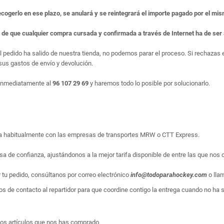
ecogerlo en ese plazo, se anulará y se reintegrará el importe pagado por el mi
e de que cualquier compra cursada y confirmada a través de Internet ha de se
el pedido ha salido de nuestra tienda, no podemos parar el proceso. Si rechaza
us gastos de envío y devolución.
 inmediatamente al
96 107 29 69
y haremos todo lo posible por solucionarlo.
liza habitualmente con las empresas de transportes MRW o CTT Express.
sa de confianza, ajustándonos a la mejor tarifa disponible de entre las que nos 
r tu pedido, consúltanos por correo electrónico
info@todoparahockey.com
o lla
s de contacto al repartidor para que coordine contigo la entrega cuando no ha sid
los artículos que nos has comprado.