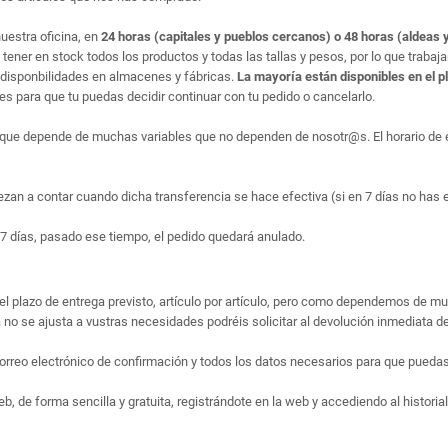
uestra oficina, en
24 horas (capitales y pueblos cercanos) o 48 horas (aldeas y
ner en stock todos los productos y todas las tallas y pesos, por lo que trabaj
disponbilidades en almacenes y fábricas.
La mayoría están disponibles en el p
 para que tu puedas decidir continuar con tu pedido o cancelarlo.
que depende de muchas variables que no dependen de nosotr@s. El horario de en
ezan a contar cuando dicha transferencia se hace efectiva (si en 7 días no has 
7 días, pasado ese tiempo, el pedido quedará anulado.
el plazo de entrega previsto, artículo por artículo, pero como dependemos de m
no se ajusta a vustras necesidades podréis solicitar al devolución inmediata de
rreo electrónico de confirmación y todos los datos necesarios para que puedas 
 de forma sencilla y gratuita, registrándote en la web y accediendo al historial