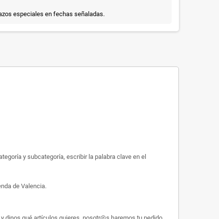
lazos especiales en fechas señaladas.
egoría y subcategoría, escribir la palabra clave en el
enda de Valencia.
y dinos qué artículos quieres, nosotr@s haremos tu pedido