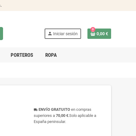
s
.
0
person
Iniciar sesión
0,00 €
PORTEROS
ROPA
ENVÍO GRATUITO
en compras
local_shipping
superiores a
70,00 €
.Solo aplicable a
España peninsular.