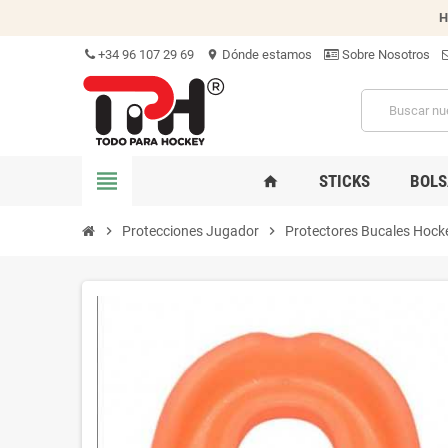
H
+34 96 107 29 69
Dónde estamos
Sobre Nosotros
location_on
view_headline
STICKS
BOLS
home
chevron_right
Protecciones Jugador
chevron_right
Protectores Bucales Hock