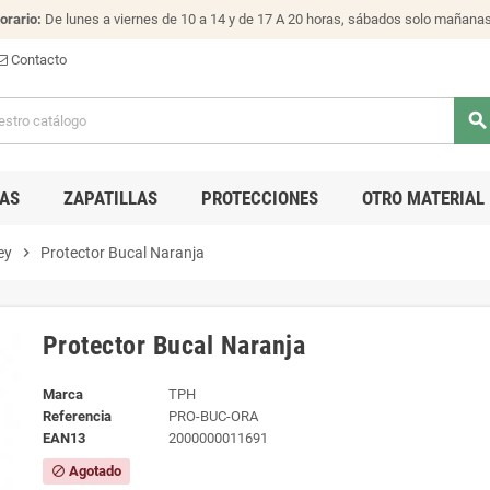
orario:
De lunes a viernes de 10 a 14 y de 17 A 20 horas, sábados solo mañana
Contacto
search
AS
ZAPATILLAS
PROTECCIONES
OTRO MATERIAL
ey
chevron_right
Protector Bucal Naranja
Protector Bucal Naranja
Marca
TPH
Referencia
PRO-BUC-ORA
EAN13
2000000011691
Agotado
block