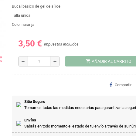
Bucal básico de gel de sílice.
Talla única
Color naranja
3,50 €
Impuestos incluidos
t_map
shopping_cart
remove
add
AÑADIR AL CARRITO
Compartir
Sitio Seguro
Tomamos todas las medidas necesarias para garantizar la segur
Envíos
Sabrás en todo momento el estado de tu envío a través de su nú