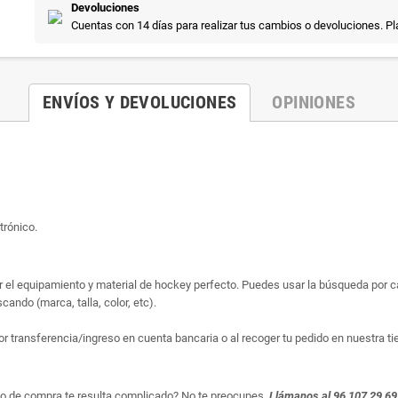
Devoluciones
Cuentas con 14 días para realizar tus cambios o devoluciones. P
ENVÍOS Y DEVOLUCIONES
OPINIONES
trónico.
ar el equipamiento y material de hockey perfecto. Puedes usar la búsqueda por cat
ando (marca, talla, color, etc).
or transferencia/ingreso en cuenta bancaria o al recoger tu pedido en nuestra ti
so de compra te resulta complicado? No te preocupes.
Llámanos al 96 107 29 69