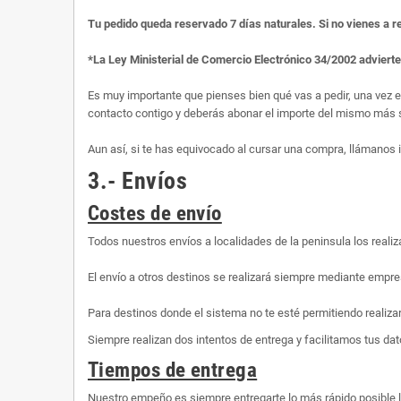
Tu pedido queda reservado 7 días naturales. Si no vienes a r
*La Ley Ministerial de Comercio Electrónico 34/2002 adviert
Es muy importante que pienses bien qué vas a pedir, una vez 
contacto contigo y deberás abonar el importe del mismo más s
Aun así, si te has equivocado al cursar una compra, llámanos
3.- Envíos
Costes de envío
Todos nuestros envíos a localidades de la peninsula los rea
El envío a otros destinos se realizará siempre mediante empre
Para destinos donde el sistema no te esté permitiendo realiza
Siempre realizan dos intentos de entrega y facilitamos tus dato
Tiempos de entrega
Nuestro empeño es siempre entregarte lo más rápido posible 