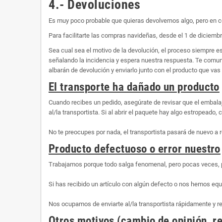
4.- Devoluciones
Es muy poco probable que quieras devolvernos algo, pero en c
Para facilitarte las compras navideñas, desde el 1 de diciembr
Sea cual sea el motivo de la devolución, el proceso siempre 
señalando la incidencia y espera nuestra respuesta. Te comunic
albarán de devolución y enviarlo junto con el producto que vas 
El transporte ha dañado un producto
Cuando recibes un pedido, asegúrate de revisar que el embalaj
al/la transportista. Si al abrir el paquete hay algo estropeado
No te preocupes por nada, el transportista pasará de nuevo a r
Producto defectuoso o error nuestro
Trabajamos porque todo salga fenomenal, pero pocas veces, 
Si has recibido un artículo con algún defecto o nos hemos equ
Nos ocupamos de enviarte al/la transportista rápidamente y 
Otros motivos (cambio de opinión, re