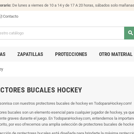
orario:
De lunes a viernes de 10 a 14 y de 17 A 20 horas, sábados solo mañana
Contacto
search
AS
ZAPATILLAS
PROTECCIONES
OTRO MATERIAL
ey
CTORES BUCALES HOCKEY
 sonrisa con nuestros protectores bucales de hockey en TodoparaHockey.com!
ores bucales son un elemento esencial para cualquier jugador de hockey, ya qu
nte graves durante el juego. En TodoparaHockey.com, entendemos la importanci
orito, por eso ofrecemos una amplia selección de protectores bucales de hockey 
ección de protectores bucales está diseñada para brindarte la máxima protecc