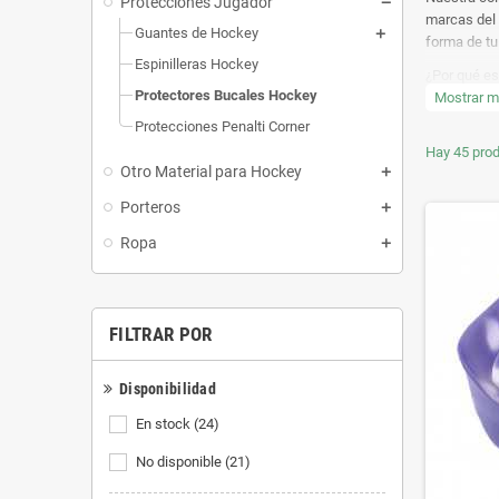
Protecciones Jugador
marcas del 
Guantes de Hockey
forma de tu
Espinilleras Hockey
¿Por qué es
Protectores Bucales Hockey
protector b
Mostrar 
tiempo perd
Protecciones Penalti Corner
lesiones de
Hay 45 prod
Otro Material para Hockey
En Todopar
seguridad. N
Porteros
Además, con
Ropa
No arriesgu
estar prote
sonrisa seg
FILTRAR POR
Disponibilidad
En stock
(24)
No disponible
(21)