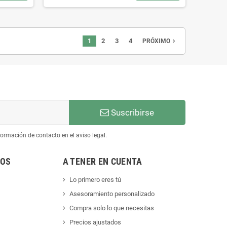
1
2
3
4
navigate_next
PRÓXIMO
Suscribirse
ormación de contacto en el aviso legal.
NOS
A TENER EN CUENTA
Lo primero eres tú
Asesoramiento personalizado
Compra solo lo que necesitas
Precios ajustados