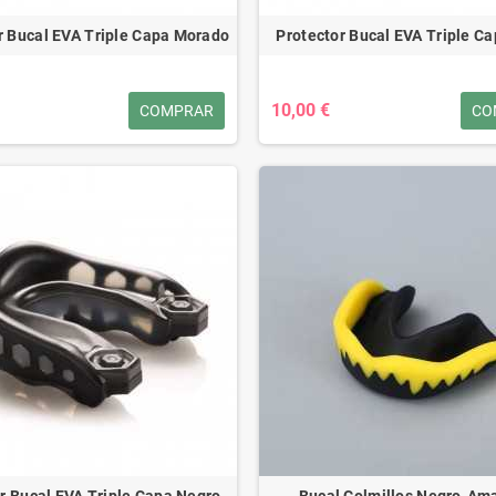
r Bucal EVA Triple Capa Morado
Protector Bucal EVA Triple C
10,00 €
COMPRAR
CO
r Bucal EVA Triple Capa Negro-
Bucal Colmillos Negro-Ama