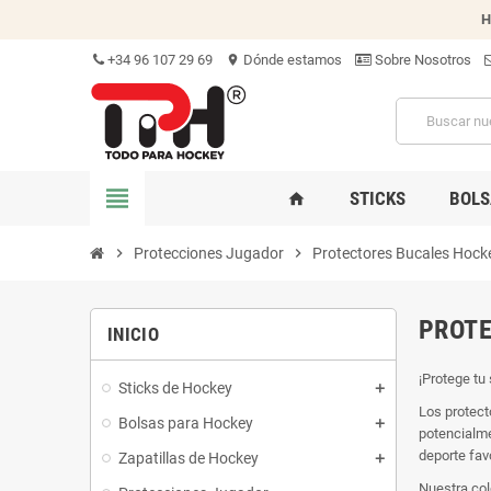
H
+34 96 107 29 69
Dónde estamos
Sobre Nosotros
location_on
view_headline
STICKS
BOLS
home
chevron_right
Protecciones Jugador
chevron_right
Protectores Bucales Hock
PROTE
INICIO
¡Protege tu
Sticks de Hockey
Los protect
Bolsas para Hockey
potencialme
deporte fav
Zapatillas de Hockey
Nuestra col