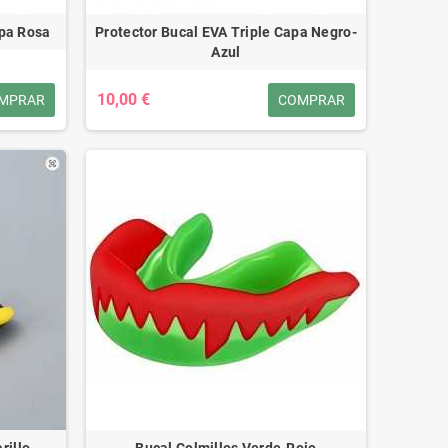
apa Rosa
Protector Bucal EVA Triple Capa Negro-
Azul
10,00 €
MPRAR
COMPRAR
rillo
Bucal Colmillos Verde-Rojo