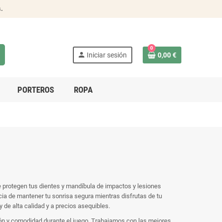
s
.
0
person
Iniciar sesión
0,00 €
PORTEROS
ROPA
e protegen tus dientes y mandíbula de impactos y lesiones
a de mantener tu sonrisa segura mientras disfrutas de tu
de alta calidad y a precios asequibles.
ión y comodidad durante el juego. Trabajamos con las mejores