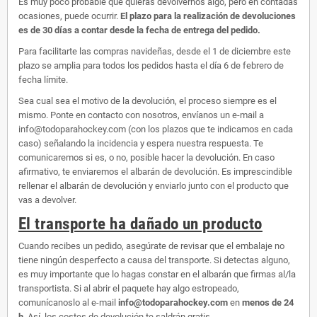
Es muy poco probable que quieras devolvernos algo, pero en contadas
ocasiones, puede ocurrir.
El plazo para la realización de devoluciones
es de 30 días a contar desde la fecha de entrega del pedido.
Para facilitarte las compras navideñas, desde el 1 de diciembre este
plazo se amplia para todos los pedidos hasta el día 6 de febrero de
fecha límite.
Sea cual sea el motivo de la devolución, el proceso siempre es el
mismo. Ponte en contacto con nosotros, envíanos un e-mail a
info@todoparahockey.com (con los plazos que te indicamos en cada
caso) señalando la incidencia y espera nuestra respuesta. Te
comunicaremos si es, o no, posible hacer la devolución. En caso
afirmativo, te enviaremos el albarán de devolución. Es imprescindible
rellenar el albarán de devolución y enviarlo junto con el producto que
vas a devolver.
El transporte ha dañado un producto
Cuando recibes un pedido, asegúrate de revisar que el embalaje no
tiene ningún desperfecto a causa del transporte. Si detectas alguno,
es muy importante que lo hagas constar en el albarán que firmas al/la
transportista. Si al abrir el paquete hay algo estropeado,
comunícanoslo al e-mail
info@todoparahockey.com
en
menos de 24
h
. Así, los costes de devolución te saldrán gratis.