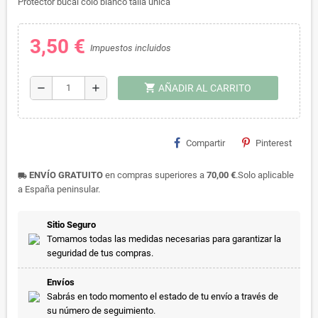
Protector bucal colo blanco talla única
3,50 €
Impuestos incluidos
shopping_cart
remove
add
AÑADIR AL CARRITO
Compartir
Pinterest
ENVÍO GRATUITO
en compras superiores a
70,00 €
.Solo aplicable
local_shipping
a España peninsular.
Sitio Seguro
Tomamos todas las medidas necesarias para garantizar la
seguridad de tus compras.
Envíos
Sabrás en todo momento el estado de tu envío a través de
su número de seguimiento.