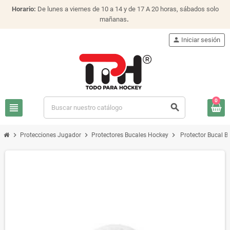
Horario:
De lunes a viernes de 10 a 14 y de 17 A 20 horas, sábados solo
mañanas
.
person
Iniciar sesión
0
view_headline
search
chevron_right
chevron_right
chevron_right
Protecciones Jugador
Protectores Bucales Hockey
Protector Bucal B