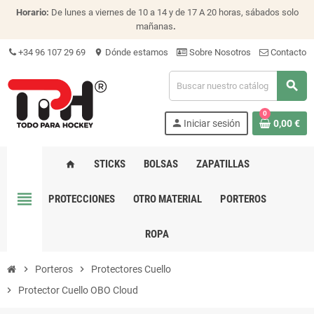
Horario:
De lunes a viernes de 10 a 14 y de 17 A 20 horas, sábados solo
mañanas
.
+34 96 107 29 69
Dónde estamos
Sobre Nosotros
Contacto
location_on
search
0
person
Iniciar sesión
0,00 €
STICKS
BOLSAS
ZAPATILLAS
home
view_headline
PROTECCIONES
OTRO MATERIAL
PORTEROS
ROPA
chevron_right
Porteros
chevron_right
Protectores Cuello
chevron_right
Protector Cuello OBO Cloud