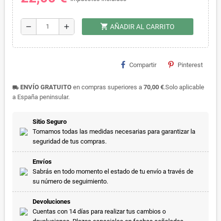
shopping_cart
remove
add
AÑADIR AL CARRITO
Compartir
Pinterest
ENVÍO GRATUITO
en compras superiores a
70,00 €
.Solo aplicable
local_shipping
a España peninsular.
Sitio Seguro
Tomamos todas las medidas necesarias para garantizar la
seguridad de tus compras.
Envíos
Sabrás en todo momento el estado de tu envío a través de
su número de seguimiento.
Devoluciones
Cuentas con 14 días para realizar tus cambios o