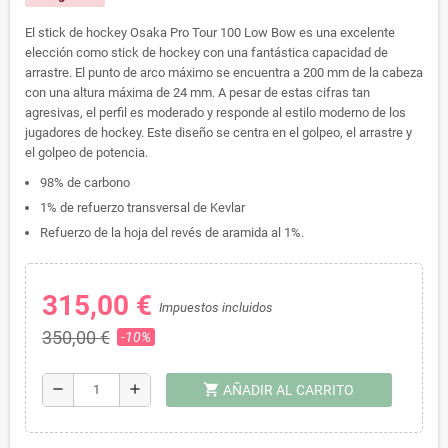
El stick de hockey Osaka Pro Tour 100 Low Bow es una excelente
elección como stick de hockey con una fantástica capacidad de
arrastre. El punto de arco máximo se encuentra a 200 mm de la cabeza
con una altura máxima de 24 mm. A pesar de estas cifras tan
agresivas, el perfil es moderado y responde al estilo moderno de los
jugadores de hockey. Este diseño se centra en el golpeo, el arrastre y
el golpeo de potencia.
98% de carbono
1% de refuerzo transversal de Kevlar
Refuerzo de la hoja del revés de aramida al 1%.
315,00 €
Impuestos incluidos
350,00 €
-10%
shopping_cart
remove
add
AÑADIR AL CARRITO