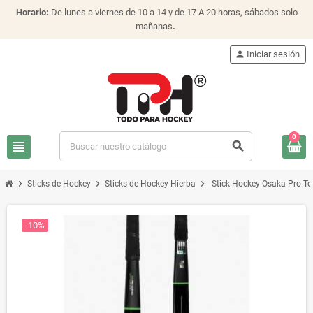
Horario:
De lunes a viernes de 10 a 14 y de 17 A 20 horas, sábados solo
mañanas
.
person
Iniciar sesión
0
view_headline
search
chevron_right
chevron_right
chevron_right
Sticks de Hockey
Sticks de Hockey Hierba
Stick Hockey Osaka Pro T
-10%