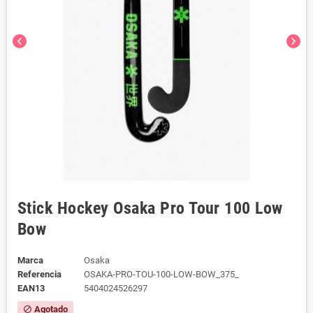
chevron_left
chevron_right
Stick Hockey Osaka Pro Tour 100 Low
Bow
Marca
Osaka
Referencia
OSAKA-PRO-TOU-100-LOW-BOW_375_
EAN13
5404024526297
Agotado
block