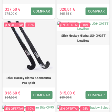
337,50 €
328,81 €
COMPRAR
COMPRAR
375,00 €
365,35 €
¡EN OFERTA!
-10%
¡EN OFERTA!
-10%
Stick Hockey Hierba JDH X93TT
LowBow
Stick Hockey Hierba Kookaburra
Pro Spirit
318,60 €
315,00 €
COMPRAR
COMPRAR
354,00 €
350,00 €
¡EN OFERTA!
-10%
¡EN OFERTA!
-25%