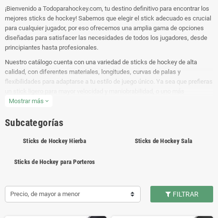
¡Bienvenido a Todoparahockey.com, tu destino definitivo para encontrar los
mejores sticks de hockey! Sabemos que elegir el stick adecuado es crucial
para cualquier jugador, por eso ofrecemos una amplia gama de opciones
diseñadas para satisfacer las necesidades de todos los jugadores, desde
principiantes hasta profesionales.
Nuestro catálogo cuenta con una variedad de sticks de hockey de alta
calidad, con diferentes materiales, longitudes, curvas de palas y
flexibilidades para adaptarse a tu estilo de juego único. Ya sea que prefieras
un stick ligero para mayor velocidad y maniobrabilidad, o uno más
resistente para potencia y precisión en tus disparos, ¡tenemos lo que
Mostrar más
expand_more
necesitas!
Subcategorías
¿Buscas un stick de hockey para jugadores jóvenes? Tenemos opciones
específicamente diseñadas para los más pequeños, con tamaños y pesos
Sticks de Hockey Hierba
Sticks de Hockey Sala
que se ajustan a su estatura y fuerza. Nuestros sticks junior no solo son
duraderos y fiables, sino que también ayudan a desarrollar las habilidades
Sticks de Hockey para Porteros
fundamentales de los jugadores en formación.
Para aquellos que buscan llevar su juego al siguiente nivel, ofrecemos una
selección de sticks de hockey de gama alta, fabricados con los mejores
Precio, de mayor a menor
FILTRAR
materiales y tecnologías disponibles en el mercado. Estos sticks están
diseñados para ofrecer un rendimiento excepcional en el campo,
proporcionando un tacto superior, una respuesta rápida y una durabilidad