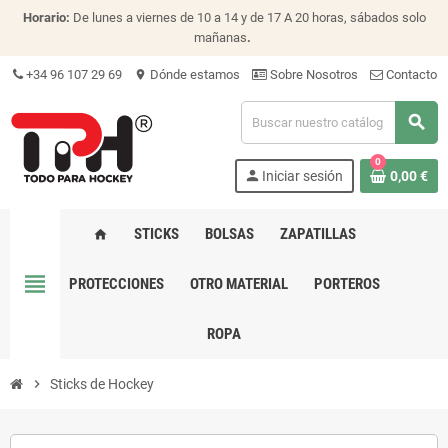
Horario:
De lunes a viernes de 10 a 14 y de 17 A 20 horas, sábados solo
mañanas
.
+34 96 107 29 69
Dónde estamos
Sobre Nosotros
Contacto
location_on
search
0
person
Iniciar sesión
0,00 €
STICKS
BOLSAS
ZAPATILLAS
home
view_headline
PROTECCIONES
OTRO MATERIAL
PORTEROS
ROPA
chevron_right
Sticks de Hockey