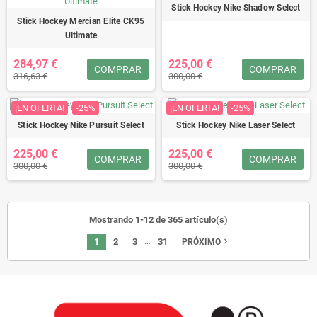
Stick Hockey Nike Shadow Select
Stick Hockey Mercian Elite CK95
Ultimate
284,97 €
225,00 €
COMPRAR
COMPRAR
316,63 €
300,00 €
¡EN OFERTA!
-25%
¡EN OFERTA!
-25%
Stick Hockey Nike Pursuit Select
Stick Hockey Nike Laser Select
225,00 €
225,00 €
COMPRAR
COMPRAR
300,00 €
300,00 €
Mostrando 1-12 de 365 artículo(s)
…
1
2
3
31
navigate_next
PRÓXIMO