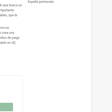
España peninsular.
ado que busca un
importante
ables, que te
ximo se
o crea una
stilos de juego
balón en 3D,