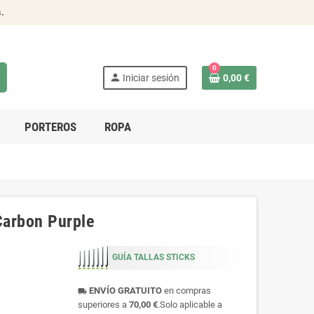
s
.
0
person
Iniciar sesión
0,00 €
PORTEROS
ROPA
Carbon Purple
GUÍA TALLAS STICKS
ENVÍO GRATUITO
en compras
local_shipping
superiores a
70,00 €
.Solo aplicable a