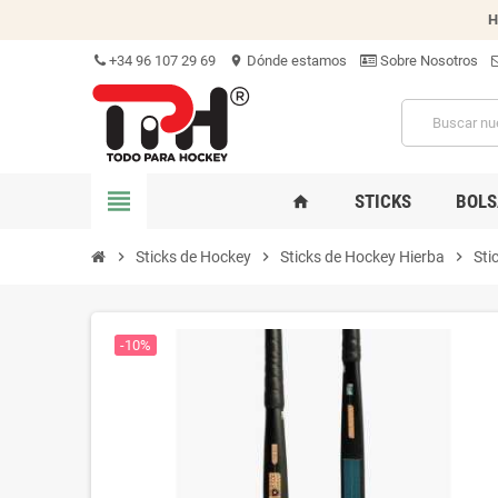
H
+34 96 107 29 69
Dónde estamos
Sobre Nosotros
location_on
view_headline
STICKS
BOLS
home
chevron_right
Sticks de Hockey
chevron_right
Sticks de Hockey Hierba
chevron_right
Sti
-10%