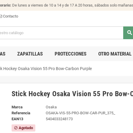
orario:
De lunes a viernes de 10 a 14 y de 17 A 20 horas, sábados solo mañana
Contacto
search
AS
ZAPATILLAS
PROTECCIONES
OTRO MATERIAL
ck Hockey Osaka Vision 55 Pro Bow-Carbon Purple
Stick Hockey Osaka Vision 55 Pro Bow-
Marca
Osaka
Referencia
OSAKA-VIS-55-PRO-BOW-CAR-PUR_375_
EAN13
5404033248173
Agotado
block