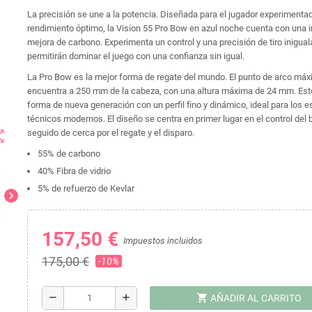
La precisión se une a la potencia. Diseñada para el jugador experiment
rendimiento óptimo, la Vision 55 Pro Bow en azul noche cuenta con una 
mejora de carbono. Experimenta un control y una precisión de tiro inigual
permitirán dominar el juego con una confianza sin igual.
La Pro Bow es la mejor forma de regate del mundo. El punto de arco má
encuentra a 250 mm de la cabeza, con una altura máxima de 24 mm. Est
forma de nueva generación con un perfil fino y dinámico, ideal para los e
técnicos modernos. El diseño se centra en primer lugar en el control del 
t_map
seguido de cerca por el regate y el disparo.
55% de carbono
40% Fibra de vidrio
5% de refuerzo de Kevlar
chevron_right
157,50 €
Impuestos incluidos
175,00 €
-10%
shopping_cart
remove
add
AÑADIR AL CARRITO