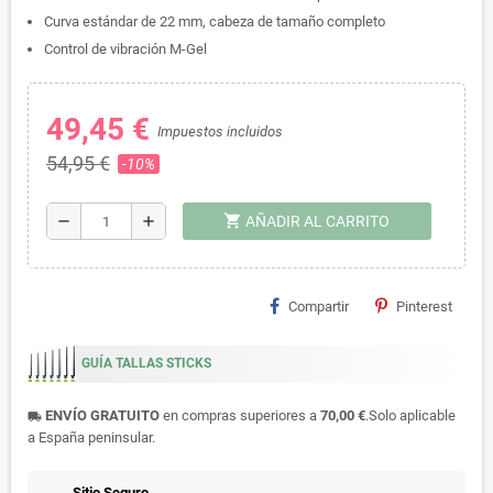
Curva estándar de 22 mm, cabeza de tamaño completo
Control de vibración M-Gel
49,45 €
Impuestos incluidos
54,95 €
-10%
shopping_cart
remove
add
AÑADIR AL CARRITO
Compartir
Pinterest
GUÍA TALLAS STICKS
ENVÍO GRATUITO
en compras superiores a
70,00 €
.Solo aplicable
local_shipping
a España peninsular.
Sitio Seguro