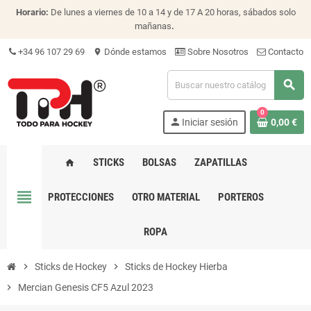
Horario:
De lunes a viernes de 10 a 14 y de 17 A 20 horas, sábados solo
mañanas
.
+34 96 107 29 69
Dónde estamos
Sobre Nosotros
Contacto
location_on
search
0
person
Iniciar sesión
0,00 €
STICKS
BOLSAS
ZAPATILLAS
home
view_headline
PROTECCIONES
OTRO MATERIAL
PORTEROS
ROPA
chevron_right
Sticks de Hockey
chevron_right
Sticks de Hockey Hierba
chevron_right
Mercian Genesis CF5 Azul 2023