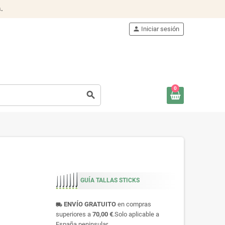
s
.
person
Iniciar sesión
0
search
GUÍA TALLAS STICKS
ENVÍO GRATUITO
en compras
local_shipping
superiores a
70,00 €
.Solo aplicable a
España peninsular.