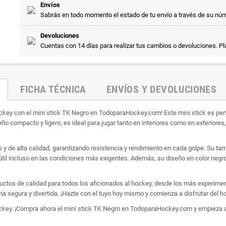
Envíos
Sabrás en todo momento el estado de tu envío a través de su nú
Devoluciones
Cuentas con 14 días para realizar tus cambios o devoluciones. P
FICHA TÉCNICA
ENVÍOS Y DEVOLUCIONES
ckey con el mini stick TK Negro en TodoparaHockey.com! Este mini stick es pe
o compacto y ligero, es ideal para jugar tanto en interiores como en exteriores,
 y de alta calidad, garantizando resistencia y rendimiento en cada golpe. Su tam
útil incluso en las condiciones más exigentes. Además, su diseño en color negr
s de calidad para todos los aficionados al hockey, desde los más experimenta
a segura y divertida. ¡Hazte con el tuyo hoy mismo y comienza a disfrutar del ho
ockey. ¡Compra ahora el mini stick TK Negro en TodoparaHockey.com y empieza a 