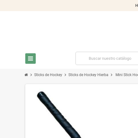
H
view_headline
chevron_right
chevron_right
chevron_right
Sticks de Hockey
Sticks de Hockey Hierba
Mini Stick H