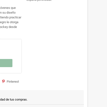
 jóvenes que
on su diseño
itiendo practicar
egro le otorga
 hockey desde
Pinterest
idad de tus compras.