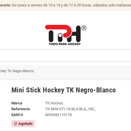
orario:
De lunes a viernes de 10 a 14 y de 17 A 20 horas, sábados solo mañana
ockey TK Negro-Blanco
Mini Stick Hockey TK Negro-Blanco
Marca
TK Hockey
Referencia
TK-MIN-STI-18-BLA-BLA_180_
EAN13
4055682110178
Agotado
block