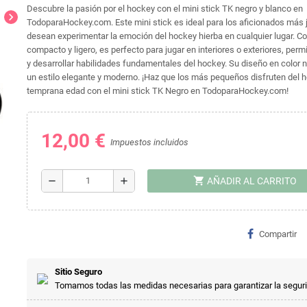
Descubre la pasión por el hockey con el mini stick TK negro y blanco en
chevron_right
TodoparaHockey.com. Este mini stick es ideal para los aficionados más
desean experimentar la emoción del hockey hierba en cualquier lugar. C
compacto y ligero, es perfecto para jugar en interiores o exteriores, perm
y desarrollar habilidades fundamentales del hockey. Su diseño en color n
un estilo elegante y moderno. ¡Haz que los más pequeños disfruten del
temprana edad con el mini stick TK Negro en TodoparaHockey.com!
12,00 €
Impuestos incluidos
shopping_cart
remove
add
AÑADIR AL CARRITO
Compartir
Sitio Seguro
Tomamos todas las medidas necesarias para garantizar la segur