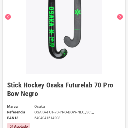
chevron_left
chevron_right
Stick Hockey Osaka Futurelab 70 Pro
Bow Negro
Marca
Osaka
Referencia
OSAKA-FUT-70-PRO-BOW-NEG_365_
EAN13
5404041514208
Agotado
block