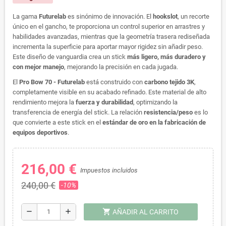
La gama
Futurelab
es sinónimo de innovación. El
hookslot
, un recorte
único en el gancho, te proporciona un control superior en arrastres y
habilidades avanzadas, mientras que la geometría trasera rediseñada
incrementa la superficie para aportar mayor rigidez sin añadir peso.
Este diseño de vanguardia crea un stick
más ligero, más duradero y
con mejor manejo
, mejorando la precisión en cada jugada.
El
Pro Bow 70 - Futurelab
está construido con
carbono tejido 3K
,
completamente visible en su acabado refinado. Este material de alto
rendimiento mejora la
fuerza y durabilidad
, optimizando la
transferencia de energía del stick. La relación
resistencia/peso
es lo
que convierte a este stick en el
estándar de oro en la fabricación de
equipos deportivos
.
216,00 €
Impuestos incluidos
240,00 €
-10%
shopping_cart
remove
add
AÑADIR AL CARRITO