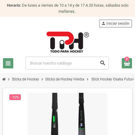
Horario:
De lunes a viernes de 10 a 14 y de 17 A 20 horas, sábados solo
mañanas
.
person
Iniciar sesión
0
view_headline
search
chevron_right
chevron_right
chevron_right
Sticks de Hockey
Sticks de Hockey Hierba
Stick Hockey Osaka Futur
-10%