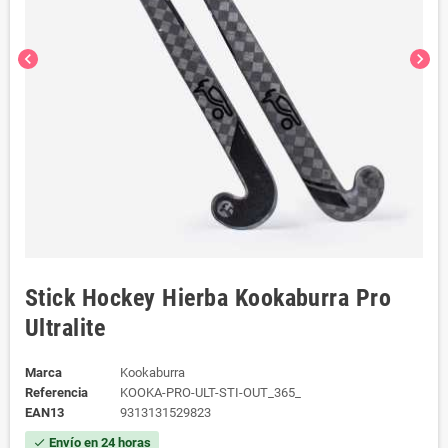
chevron_left
chevron_right
Stick Hockey Hierba Kookaburra Pro
Ultralite
Marca
Kookaburra
Referencia
KOOKA-PRO-ULT-STI-OUT_365_
EAN13
9313131529823
Envío en 24 horas
check