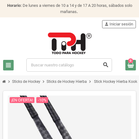
Horario:
De lunes a viernes de 10 a 14 y de 17 A 20 horas, sábados solo
mañanas
.
person
Iniciar sesión
0
view_headline
search
chevron_right
chevron_right
chevron_right
Sticks de Hockey
Sticks de Hockey Hierba
Stick Hockey Hierba Kookab
¡EN OFERTA!
-10%