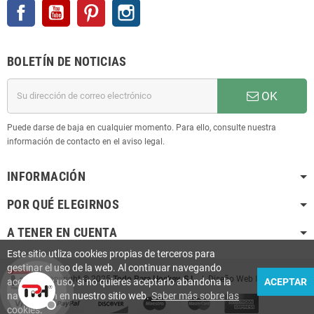
Facebook
YouTube
Pinterest
Instagram
BOLETÍN DE NOTICIAS
OK
Puede darse de baja en cualquier momento. Para ello, consulte nuestra
información de contacto en el aviso legal.
INFORMACIÓN
POR QUÉ ELEGIRNOS
A TENER EN CUENTA
Este sitio utliza cookies propias de terceros para
gestinar el uso de la web. Al continuar navegando
Copyright © 2025
Todo Para Hockey, S.L.
| Diseño Web
Infoactiu
aceptas su uso, si no quieres aceptarlo abandona la
ACEPTAR
navegación en nuestro sitio web.
Saber más sobre las
cookies
.