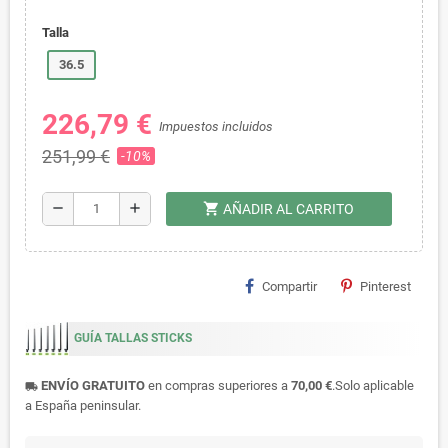
Talla
36.5
226,79 €
Impuestos incluidos
251,99 €
-10%
shopping_cart
remove
add
AÑADIR AL CARRITO
Compartir
Pinterest
GUÍA TALLAS STICKS
ENVÍO GRATUITO
en compras superiores a
70,00 €
.Solo aplicable
local_shipping
a España peninsular.