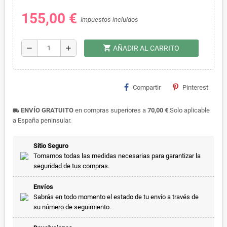
155,00 €
Impuestos incluidos
shopping_cart
remove
add
AÑADIR AL CARRITO
Compartir
Pinterest
ENVÍO GRATUITO
en compras superiores a
70,00 €
.Solo aplicable
local_shipping
a España peninsular.
Sitio Seguro
Tomamos todas las medidas necesarias para garantizar la
seguridad de tus compras.
Envíos
Sabrás en todo momento el estado de tu envío a través de
su número de seguimiento.