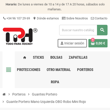
Horario:
De lunes a viernes de 10 a 14 y de 17 A 20 horas, sábados solo
mañanas
.
+34 96 107 29 69
Dónde estamos
Sobre Nosotros
Contacto
location_on
search
0
person
Iniciar sesión
0,00 €
STICKS
BOLSAS
ZAPATILLAS
home
view_headline
PROTECCIONES
OTRO MATERIAL
PORTEROS
ROPA
chevron_right
Porteros
chevron_right
Guantes Portero
chevron_right
Guante Portero Mano Izquierda OBO Robo Mini Rojo