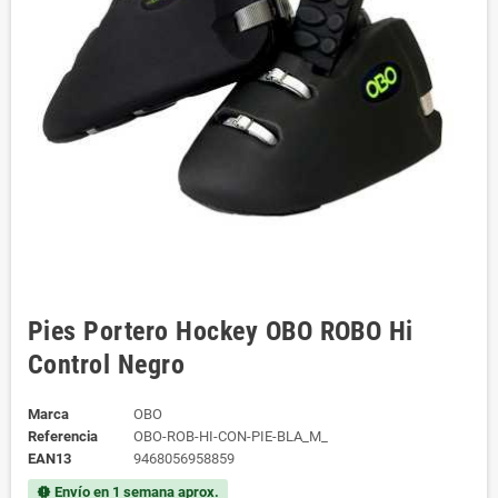
Pies Portero Hockey OBO ROBO Hi
Control Negro
Marca
OBO
Referencia
OBO-ROB-HI-CON-PIE-BLA_M_
EAN13
9468056958859
Envío en 1 semana aprox.
new_releases