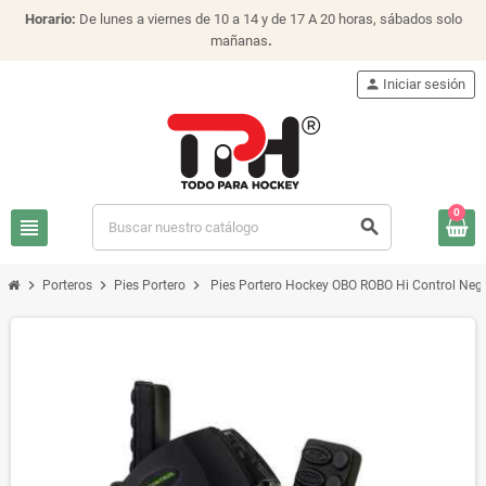
Horario:
De lunes a viernes de 10 a 14 y de 17 A 20 horas, sábados solo
mañanas
.
person
Iniciar sesión
0
view_headline
search
chevron_right
chevron_right
chevron_right
Porteros
Pies Portero
Pies Portero Hockey OBO ROBO Hi Control Neg