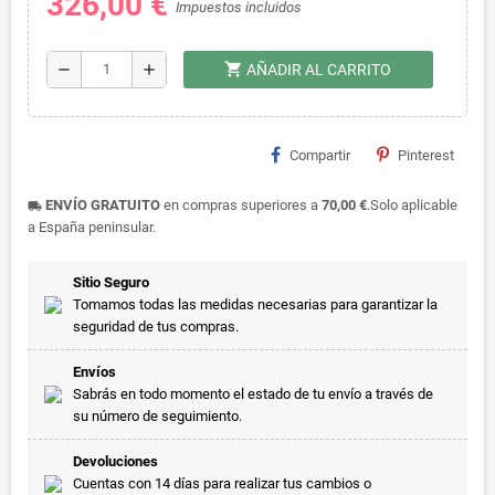
326,00 €
Impuestos incluidos
shopping_cart
remove
add
AÑADIR AL CARRITO
Compartir
Pinterest
ENVÍO GRATUITO
en compras superiores a
70,00 €
.Solo aplicable
local_shipping
a España peninsular.
Sitio Seguro
Tomamos todas las medidas necesarias para garantizar la
seguridad de tus compras.
Envíos
Sabrás en todo momento el estado de tu envío a través de
su número de seguimiento.
Devoluciones
Cuentas con 14 días para realizar tus cambios o