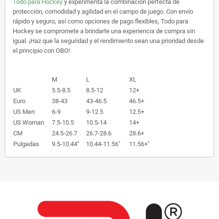
Todo para Hockey
y experimenta la combinación perfecta de
protección, comodidad y agilidad en el campo de juego. Con envío
rápido y seguro, así como opciones de pago flexibles, Todo para
Hockey se compromete a brindarte una experiencia de compra sin
igual. ¡Haz que la seguridad y el rendimiento sean una prioridad desde
el principio con OBO!
M
L
XL
UK
5.5-8.5
8.5-12
12+
Euro
38-43
43-46.5
46.5+
US Men
6-9
9-12.5
12.5+
US Woman
7.5-10.5
10.5-14
14+
CM
24.5-26.7
26.7-28.6
28.6+
Pulgadas
9.5-10.44"
10.44-11.56"
11.56+"