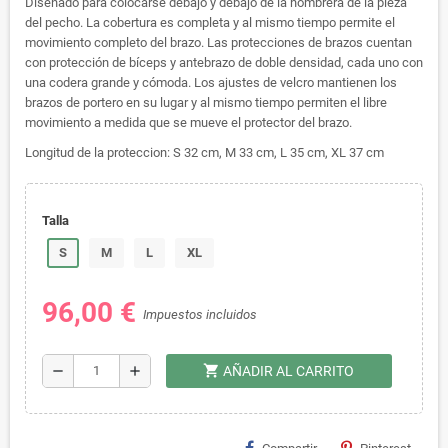
Diseñado para colocarse debajo y debajo de la hombrera de la pieza
del pecho. La cobertura es completa y al mismo tiempo permite el
movimiento completo del brazo. Las protecciones de brazos cuentan
con protección de bíceps y antebrazo de doble densidad, cada uno con
una codera grande y cómoda. Los ajustes de velcro mantienen los
brazos de portero en su lugar y al mismo tiempo permiten el libre
movimiento a medida que se mueve el protector del brazo.
Longitud de la proteccion: S 32 cm, M 33 cm, L 35 cm, XL 37 cm
Talla
S
M
L
XL
96,00 €
Impuestos incluidos
shopping_cart
remove
add
AÑADIR AL CARRITO