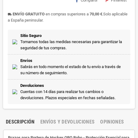
Compartir
Pinterest
ENVÍO GRATUITO
en compras superiores a
70,00 €
.Solo aplicable
local_shipping
a España peninsular.
Sitio Seguro
Tomamos todas las medidas necesarias para garantizar la
seguridad de tus compras.
Envíos
Sabrás en todo momento el estado de tu envío a través de
su número de seguimiento.
Devoluciones
Cuentas con 14 días para realizar tus cambios o
devoluciones. Plazos especiales en fechas señaladas.
DESCRIPCIÓN
ENVÍOS Y DEVOLUCIONES
OPINIONES
Brazos para Portero de Hockey OBO Robo - Protección Esencial para