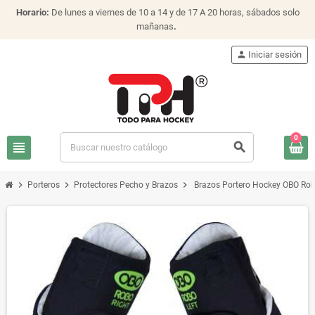
Horario:
De lunes a viernes de 10 a 14 y de 17 A 20 horas, sábados solo
mañanas
.
person
Iniciar sesión
0
view_headline
search
chevron_right
chevron_right
chevron_right
Porteros
Protectores Pecho y Brazos
Brazos Portero Hockey OBO Ro