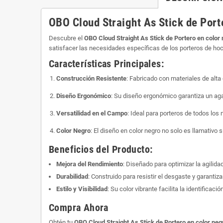
OBO Cloud Straight As Stick de Port
Descubre el
OBO Cloud Straight As Stick de Portero en color
satisfacer las necesidades específicas de los porteros de ho
Características Principales:
Construcción Resistente
: Fabricado con materiales de alta 
Diseño Ergonómico
: Su diseño ergonómico garantiza un agar
Versatilidad en el Campo
: Ideal para porteros de todos los
Color Negro
: El diseño en color negro no solo es llamativo 
Beneficios del Producto:
Mejora del Rendimiento
: Diseñado para optimizar la agilidad
Durabilidad
: Construido para resistir el desgaste y garantizar
Estilo y Visibilidad
: Su color vibrante facilita la identificac
Compra Ahora
Obtén tu
OBO Cloud Straight As Stick de Portero en color ne