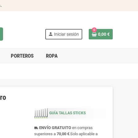
s
.
0
person
Iniciar sesión
0,00 €
PORTEROS
ROPA
ro
GUÍA TALLAS STICKS
ENVÍO GRATUITO
en compras
local_shipping
superiores a
70,00 €
.Solo aplicable a