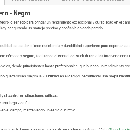
ero - Negro
 negro
, diseñado para brindar un rendimiento excepcional y durabilidad en el ca
ckey, asegurando un manejo preciso y confiable en cada partido.
calidad, este stick ofrece resistencia y durabilidad superiores para soportar las
re cómodo y seguro, facilitando el control del stick durante las intervenciones
 niveles, desde principiantes hasta profesionales, que buscan un rendimiento co
sino que también mejora la visibilidad en el campo, permitiendo una mejor identifi
 y el control en situaciones críticas.
 una larga vida útil.
ión en el campo, manteniendo un estilo distintivo.
gro
y eleva tu juego a nuevos niveles de precisión y confianza. Visita
Todo Para H