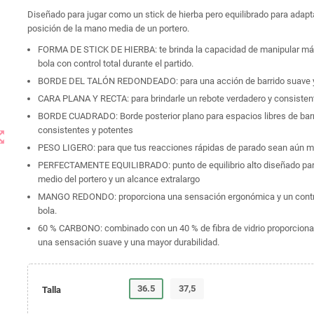
Diseñado para jugar como un stick de hierba pero equilibrado para adapt
posición de la mano media de un portero.
FORMA DE STICK DE HIERBA: te brinda la capacidad de manipular más
bola con control total durante el partido.
BORDE DEL TALÓN REDONDEADO: para una acción de barrido suave y
CARA PLANA Y RECTA: para brindarle un rebote verdadero y consisten
BORDE CUADRADO: Borde posterior plano para espacios libres de barr
consistentes y potentes
t_map
PESO LIGERO: para que tus reacciones rápidas de parado sean aún m
PERFECTAMENTE EQUILIBRADO: punto de equilibrio alto diseñado par
medio del portero y un alcance extralargo
MANGO REDONDO: proporciona una sensación ergonómica y un control
bola.
60 % CARBONO: combinado con un 40 % de fibra de vidrio proporciona 
una sensación suave y una mayor durabilidad.
36.5
37,5
Talla