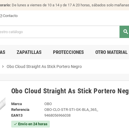
orario:
De lunes a viernes de 10 a 14 y de 17 A 20 horas, sábados solo mañana
Contacto
search
AS
ZAPATILLAS
PROTECCIONES
OTRO MATERIAL
chevron_right
Obo Cloud Straight As Stick Portero Negro
Obo Cloud Straight As Stick Portero Neg
Marca
OBO
Referencia
OBO-CLO-STR-STI-GK-BLA_365_
EAN13
9468056966038
Envío en 24 horas
check