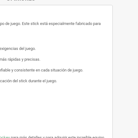
mpo de juego. Este stick está especialmente fabricado para
 exigencias del juego.
 más rápidas y precisas.
nfiable y consistente en cada situación de juego.
cación del stick durante el juego.
ockey
para más detalles y para adquirir este increíble equipo.