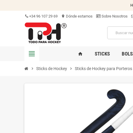
H
+34 96 107 29 69
Dónde estamos
Sobre Nosotros
location_on
view_headline
STICKS
BOLS
home
chevron_right
Sticks de Hockey
chevron_right
Sticks de Hockey para Porteros