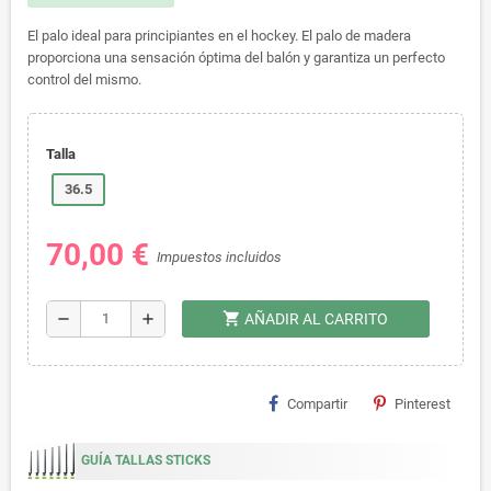
El palo ideal para principiantes en el hockey. El palo de madera
proporciona una sensación óptima del balón y garantiza un perfecto
control del mismo.
Talla
36.5
70,00 €
Impuestos incluidos
shopping_cart
remove
add
AÑADIR AL CARRITO
Compartir
Pinterest
GUÍA TALLAS STICKS