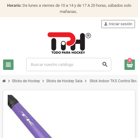
Horario:
De lunes a viernes de 10 a 14 y de 17 A 20 horas, sábados solo
mañanas
.
person
Iniciar sesión
0
view_headline
search
chevron_right
chevron_right
chevron_right
Sticks de Hockey
Sticks de Hockey Sala
Stick Indoor TK5 Control B