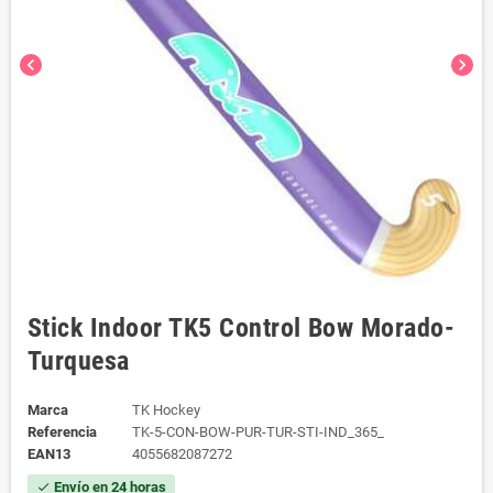
chevron_left
chevron_right
Stick Indoor TK5 Control Bow Morado-
Turquesa
Marca
TK Hockey
Referencia
TK-5-CON-BOW-PUR-TUR-STI-IND_365_
EAN13
4055682087272
Envío en 24 horas
check