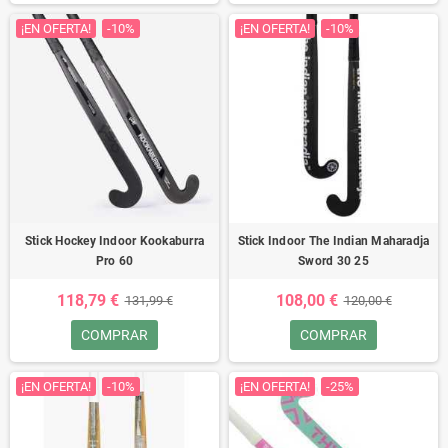
¡EN OFERTA!
-10%
¡EN OFERTA!
-10%
Stick Hockey Indoor Kookaburra
Stick Indoor The Indian Maharadja
Pro 60
Sword 30 25
118,79 €
108,00 €
131,99 €
120,00 €
COMPRAR
COMPRAR
¡EN OFERTA!
-10%
¡EN OFERTA!
-25%