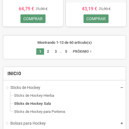
64,79 €
43,19 €
71,99 €
71,99 €
COMPRAR
COMPRAR
Mostrando 1-12 de 60 artículo(s)
…
1
2
3
5
navigate_next
PRÓXIMO
INICIO
Sticks de Hockey
Sticks de Hockey Hierba
Sticks de Hockey Sala
Sticks de Hockey para Porteros
Bolsas para Hockey