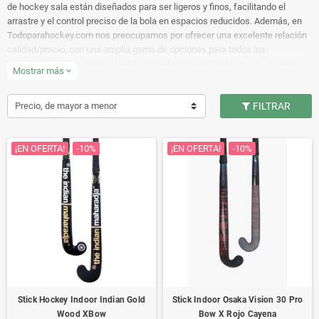
de hockey sala están diseñados para ser ligeros y finos, facilitando el
arrastre y el control preciso de la bola en espacios reducidos. Además, en
Todoparahockey.com nos preocupamos por ofrecer una excelente relación
calidad/precio, con una amplia gama de opciones para todos los
presupuestos. Encuentra el stick de hockey indoor perfecto que se adapte a
Mostrar más
expand_more
tus necesidades y disfruta al máximo de este apasionante deporte.
Precio, de mayor a menor
FILTRAR
¡EN OFERTA!
-10%
¡EN OFERTA!
-10%
Stick Hockey Indoor Indian Gold
Stick Indoor Osaka Vision 30 Pro
Wood XBow
Bow X Rojo Cayena