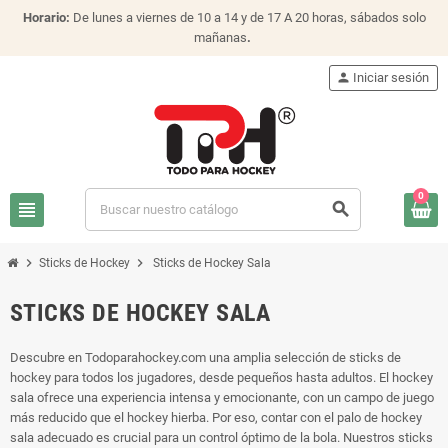
Horario:
De lunes a viernes de 10 a 14 y de 17 A 20 horas, sábados solo
mañanas
.
person
Iniciar sesión
0
view_headline
search
chevron_right
chevron_right
Sticks de Hockey
Sticks de Hockey Sala
STICKS DE HOCKEY SALA
Descubre en Todoparahockey.com una amplia selección de sticks de
hockey para todos los jugadores, desde pequeños hasta adultos. El hockey
sala ofrece una experiencia intensa y emocionante, con un campo de juego
más reducido que el hockey hierba. Por eso, contar con el palo de hockey
sala adecuado es crucial para un control óptimo de la bola. Nuestros sticks